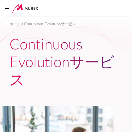
Skip to main content
ホーム
Continuous Evolutionサービス
Continuous
Evolutionサービ
ス