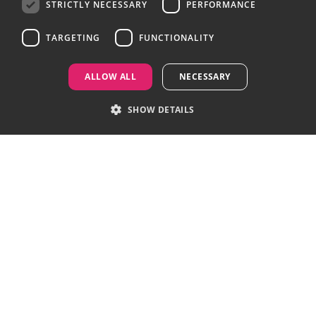
STRICTLY NECESSARY
PERFORMANCE
TARGETING
FUNCTIONALITY
ALLOW ALL
NECESSARY
SHOW DETAILS
Strictly necessary
Performance
Targeting
Functionality
Murex needs these cookies for its website to function and they cannot be
switched off in our systems.
Name
Provider
/
Domain
Expiration
Description
mxUtm_utm_medium
.murex.com
5 months
This is a
3 weeks
first-party
cookie
aiming at
tracking the
campaign
from which
the visit was