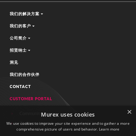
我们的解决方案
我们的客户
公司简介
招贤纳士
洞见
我们的合作伙伴
CONTACT
CUSTOMER PORTAL
×
Murex uses cookies
Community zone
Customer portal
We use cookies to improve your site experience and to gather a more
comprehensive picture of users and behavior.
Learn more