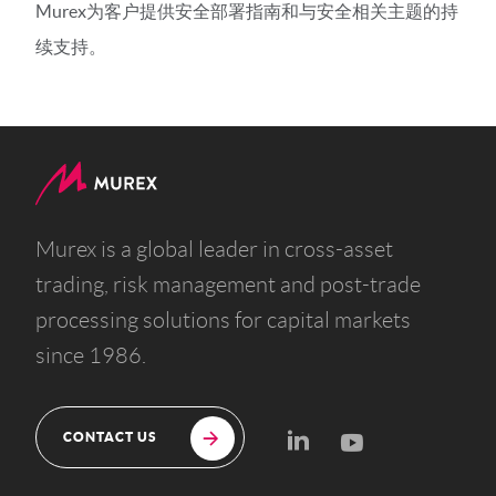
Murex为客户提供安全部署指南和与安全相关主题的持
续支持。
Murex is a global leader in cross-asset
trading, risk management and post-trade
processing solutions for capital markets
since 1986.
CONTACT US